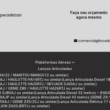
Faça seu orçamento
ecialistas!
agora mesmo
comercial@locador
Plataformas Aéreas
Lanças Articuladas
 Z34/22 / MANITOU MANGO12 ou similar)
50AJ / HAULOTTE HA16RTJ ou similar)
Lança Articulada Diesel 1
00AJ / HAULOTTE HA20RTJ / SKYJACK SJ60AJ ou similar)
00AJ / GENIE Z80 / HAULOTTE HA26RTJ ou similar)
K SJ85AJ ou similar)
Lança Articulada Diesel 32 metros – (HA
50AJP ou similar)
Lança Articulada Diesel 43 metros (GENIE ZX-
450AJ / GENIE Z45/25J ou similar)
Lança Articulada Elétrica 1
LION ZA20JERT-Li ou similar)