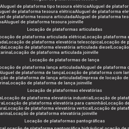
a
aluguel de plataforma tipo tesoura elétrica
aluguel de platafo
luguel de plataforma tesoura elétrica
aluguel de plataforma el
guel de plataforma tesoura articulada
aluguel de plataforma tes
na
aluguel de plataforma tesoura joinville
locação de plataformas articuladas
locação de plataforma articulada elétrica
locação plataforma e
lada
locação de plataforma elevatória telescópica
locação de 
ada
locação de plataforma elevatória articulada diesel
locação
tarina
locação de plataforma articulada joinville
locação de plataformas de lança
locação de plataforma lança articulada
aluguel de plataforma
aluguel de plataforma de lança
locação de plataforma com lan
ação de plataforma de lança articulada
empresa de locação de
rina
locação de plataforma de lança joinville
locação de plataformas elevatórias
a
locação de plataforma elevatória industrial
locação de plata
ra
locação de plataforma elevatória para caminhão
locação d
ura
locação de plataforma elevatória vertical
locação de plata
tarina
locação de plataforma elevatória joinville
locação de plataformas pantográficas
ica
locação de plataforma pantográfica hidráulica
locação de 