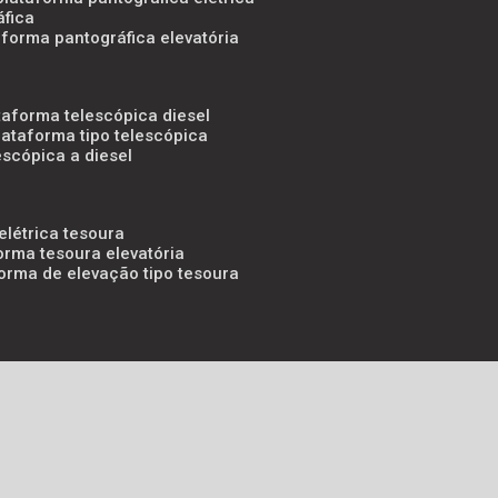
áfica
aforma pantográfica elevatória
taforma telescópica diesel
lataforma tipo telescópica
escópica a diesel
elétrica tesoura
orma tesoura elevatória
forma de elevação tipo tesoura