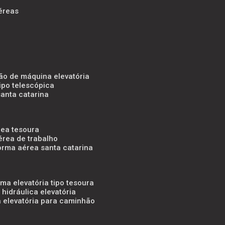
éreas
ão de máquina elevatória
tipo telescópica
santa catarina
rea tesoura
érea de trabalho
forma aérea santa catarina
rma elevatória tipo tesoura
 hidráulica elevatória
a elevatória para caminhão