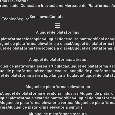
orma Elevatória?
 Aprendizado, Conexão e Inovação no Mercado de Plataformas A
Seminovos
Contato
e Técnico
Seguro
aluguel de plataformas
e plataforma telescópica
aluguel de tesoura pantográfica
locaç
luguel de plataforma elevatória a diesel
aluguel de plataforma 
uguel de plataforma telescópica a diesel
aluguel de plataforma 
aluguel de plataformas aéreas
luguel de plataforma aérea articulada
aluguel de plataforma aé
guel de plataforma aérea tipo tesoura
locação de plataforma a
uel de plataforma aérea tipo lança articulada
aluguel de plata
aluguel de plataformas elevatórias
a
aluguel de plataforma elevatória industrial
aluguel de platafo
luguel plataforma elevatória pantográfica
aluguel de plataforma
aluguel de plataforma elevatória vertical
aluguel de plataform
arina
aluguel de plataforma elevatória joinville
aluguel de plataformas tesoura