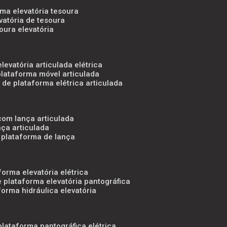
rma elevatória tesoura
evatória de tesoura
oura elevatória
levatória articulada elétrica
plataforma móvel articulada
 de plataforma elétrica articulada
 com lança articulada
ça articulada
 plataforma de lança
forma elevatória elétrica
e plataforma elevatória pantográfica
forma hidráulica elevatória
plataforma pantográfica elétrica