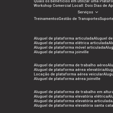
Quais os benefícios em utilizar uma Plataf
Workshop Comercial Locall: Dois Dias de
Serviços
Treinamentos
Gestão de Transportes
Suport
aluguel de plataforma articulada
aluguel d
aluguel de plataforma elétrica articulada
a
aluguel de plataforma móvel articulada
al
aluguel de plataforma joinville
aluguel de plataforma de trabalho aéreo
a
aluguel de plataforma aérea elevatória
alu
locação de plataforma aérea veicular
alug
aluguel de plataforma aérea joinville
aluguel de plataforma de trabalho em altur
aluguel de plataforma elevatória elétrica
a
aluguel de plataforma elevatória articulada
aluguel de plataforma elevatória santa cat