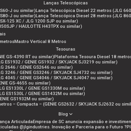
Lanças Telescópicas
S60-J ou similar)
Lança Telescópica Diesel 22 metros (JLG 660
S80-J ou similar)
Lança Telescópica Diesel 28 metros (JLG 860
 SX-125 XC / JLG 1200 SJP ou similar)
1350SJP / HAULOTTE H43TPX ou similar)
ais
6 metros
Mastro Vertical 8 Metros
Tesouras
NIE GS-4390 RT ou similar)
Plataforma Tesoura Diesel 18 metro
(JLG ES1932 / GENIE GS1932 / SKYJACK SJ3219 ou similar)
JLG 2646 / GENIE GS2646 ou similar)
(JLG 3246 / GENIE GS3246 / SKYJACK SJ4732 ou similar)
(JLG 4045 / GENIE GS4046 / SKYJACK SJ4047 ou similar)
ENIE GS-4655 ou similar)
(JLG ES1330L / GENIE GS1330M ou similar)
(JLG ES1530L / GENIE GS1432M ou similar)
(GENIE GS1932M ou similar)
metros – Compacta – (GENIE GS2632 / SKYJACK SJ2632 ou simil
Blog
Lança Articulada
Empresa de SC anuncia expansão e investimen
culadas @jlgindustries. Inovação e Parceria para o Futuro ?