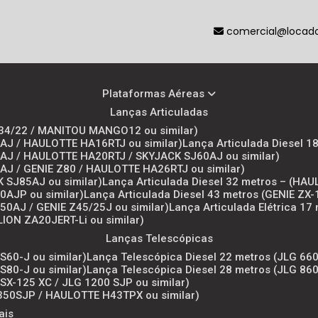
comercial@locador
Plataformas Aéreas
Lanças Articuladas
 Z34/22 / MANITOU MANGO12 ou similar)
50AJ / HAULOTTE HA16RTJ ou similar)
Lança Articulada Diesel 1
00AJ / HAULOTTE HA20RTJ / SKYJACK SJ60AJ ou similar)
00AJ / GENIE Z80 / HAULOTTE HA26RTJ ou similar)
K SJ85AJ ou similar)
Lança Articulada Diesel 32 metros – (HA
50AJP ou similar)
Lança Articulada Diesel 43 metros (GENIE ZX-
450AJ / GENIE Z45/25J ou similar)
Lança Articulada Elétrica 1
LION ZA20JERT-Li ou similar)
Lanças Telescópicas
S60-J ou similar)
Lança Telescópica Diesel 22 metros (JLG 660
S80-J ou similar)
Lança Telescópica Diesel 28 metros (JLG 860
 SX-125 XC / JLG 1200 SJP ou similar)
1350SJP / HAULOTTE H43TPX ou similar)
ais