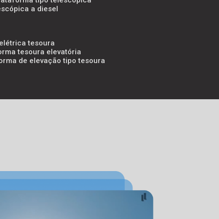
lataforma tipo telescópica
escópica a diesel
elétrica tesoura
orma tesoura elevatória
forma de elevação tipo tesoura