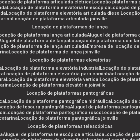
locação de plataforma articulada elétrica
locação plataforma e
lada
locação de plataforma elevatória telescópica
locação de 
ada
locação de plataforma elevatória articulada diesel
locação
tarina
locação de plataforma articulada joinville
locação de plataformas de lança
locação de plataforma lança articulada
aluguel de plataforma
aluguel de plataforma de lança
locação de plataforma com lan
ação de plataforma de lança articulada
empresa de locação de
rina
locação de plataforma de lança joinville
locação de plataformas elevatórias
a
locação de plataforma elevatória industrial
locação de plata
ra
locação de plataforma elevatória para caminhão
locação d
ura
locação de plataforma elevatória vertical
locação de plata
tarina
locação de plataforma elevatória joinville
locação de plataformas pantográficas
ica
locação de plataforma pantográfica hidráulica
locação de 
locação de tesoura pantográfica
aluguel de plataforma pantogr
ica
locação de plataforma pantográfica rosco
locação de plat
catarina
locação de plataforma pantográfica joinville
locação de plataformas telescópicas
ca
aluguel de plataforma telescópica articulada
locação de pla