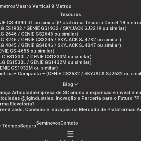
6 metros
Mastro Vertical 8 Metros
Tesouras
NIE GS-4390 RT ou similar)
Plataforma Tesoura Diesel 18 metro
(JLG ES1932 / GENIE GS1932 / SKYJACK SJ3219 ou similar)
JLG 2646 / GENIE GS2646 ou similar)
(JLG 3246 / GENIE GS3246 / SKYJACK SJ4732 ou similar)
(JLG 4045 / GENIE GS4046 / SKYJACK SJ4047 ou similar)
ENIE GS-4655 ou similar)
(JLG ES1330L / GENIE GS1330M ou similar)
(JLG ES1530L / GENIE GS1432M ou similar)
(GENIE GS1932M ou similar)
metros – Compacta – (GENIE GS2632 / SKYJACK SJ2632 ou simil
Blog
Lança Articulada
Empresa de SC anuncia expansão e investimen
culadas @jlgindustries. Inovação e Parceria para o Futuro ?
orma Elevatória?
 Aprendizado, Conexão e Inovação no Mercado de Plataformas A
Seminovos
Contato
e Técnico
Seguro