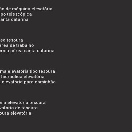
ão de máquina elevatória
tipo telescópica
santa catarina
rea tesoura
érea de trabalho
forma aérea santa catarina
rma elevatória tipo tesoura
 hidráulica elevatória
a elevatória para caminhão
rma elevatória tesoura
evatória de tesoura
oura elevatória