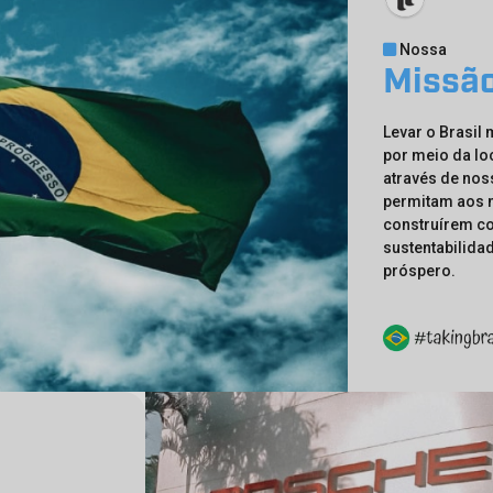
Nossa
Missã
Levar o Brasil
por meio da l
através de nos
permitam aos 
construírem co
sustentabilida
próspero.