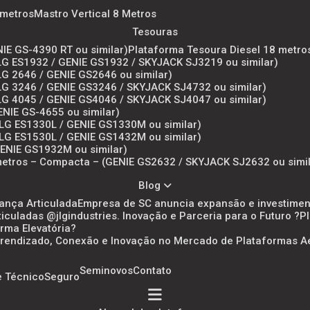
6 metros
Mastro Vertical 8 Metros
Tesouras
NIE GS-4390 RT ou similar)
Plataforma Tesoura Diesel 18 metro
(JLG ES1932 / GENIE GS1932 / SKYJACK SJ3219 ou similar)
JLG 2646 / GENIE GS2646 ou similar)
(JLG 3246 / GENIE GS3246 / SKYJACK SJ4732 ou similar)
(JLG 4045 / GENIE GS4046 / SKYJACK SJ4047 ou similar)
ENIE GS-4655 ou similar)
(JLG ES1330L / GENIE GS1330M ou similar)
(JLG ES1530L / GENIE GS1432M ou similar)
(GENIE GS1932M ou similar)
metros – Compacta – (GENIE GS2632 / SKYJACK SJ2632 ou simil
Blog
Lança Articulada
Empresa de SC anuncia expansão e investimen
culadas @jlgindustries. Inovação e Parceria para o Futuro ?
orma Elevatória?
 Aprendizado, Conexão e Inovação no Mercado de Plataformas A
Seminovos
Contato
e Técnico
Seguro