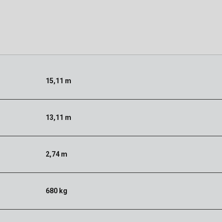
15,11 m
13,11 m
2,74 m
680 kg