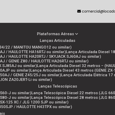
comercial@locador
Plataformas Aéreas
Lanças Articuladas
 Z34/22 / MANITOU MANGO12 ou similar)
50AJ / HAULOTTE HA16RTJ ou similar)
Lança Articulada Diesel 1
00AJ / HAULOTTE HA20RTJ / SKYJACK SJ60AJ ou similar)
00AJ / GENIE Z80 / HAULOTTE HA26RTJ ou similar)
K SJ85AJ ou similar)
Lança Articulada Diesel 32 metros – (HA
50AJP ou similar)
Lança Articulada Diesel 43 metros (GENIE ZX-
450AJ / GENIE Z45/25J ou similar)
Lança Articulada Elétrica 1
LION ZA20JERT-Li ou similar)
Lanças Telescópicas
S60-J ou similar)
Lança Telescópica Diesel 22 metros (JLG 660
S80-J ou similar)
Lança Telescópica Diesel 28 metros (JLG 860
 SX-125 XC / JLG 1200 SJP ou similar)
1350SJP / HAULOTTE H43TPX ou similar)
ais