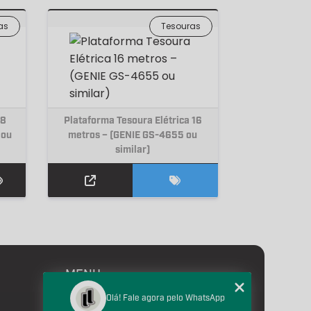
as
Tesouras
18
Plataforma Tesoura Elétrica 16
 ou
metros – (GENIE GS-4655 ou
similar)
MENU
HOME
Olá! Fale agora pelo WhatsApp
SOBRE NÓS