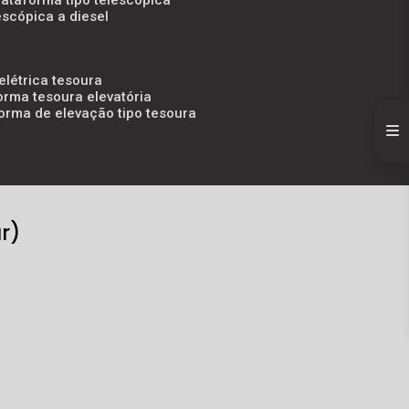
lataforma tipo telescópica
escópica a diesel
elétrica tesoura
orma tesoura elevatória
forma de elevação tipo tesoura
r)