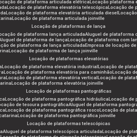
locação de plataforma articulada elétrica
locação plataforma e
lada
locação de plataforma elevatória telescópica
locação de 
ada
locação de plataforma elevatória articulada diesel
locação
tarina
locação de plataforma articulada joinville
locação de plataformas de lança
locação de plataforma lança articulada
aluguel de plataforma
aluguel de plataforma de lança
locação de plataforma com lan
ação de plataforma de lança articulada
empresa de locação de
rina
locação de plataforma de lança joinville
locação de plataformas elevatórias
a
locação de plataforma elevatória industrial
locação de plata
ra
locação de plataforma elevatória para caminhão
locação d
ura
locação de plataforma elevatória vertical
locação de plata
tarina
locação de plataforma elevatória joinville
locação de plataformas pantográficas
ica
locação de plataforma pantográfica hidráulica
locação de 
locação de tesoura pantográfica
aluguel de plataforma pantogr
ica
locação de plataforma pantográfica rosco
locação de plat
catarina
locação de plataforma pantográfica joinville
locação de plataformas telescópicas
ca
aluguel de plataforma telescópica articulada
locação de pla