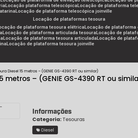
a
locação de plataforma de elevação telescópica
locação de p
ria
locação plataforma telescópica
locação de plataforma tel
atarina
locação de plataforma telescópica joinville
locação de plataformas tesoura
locação de plataforma tesoura elétrica
locação de plataforma 
ra
locação de plataforma articulada tesoura
locação de plataf
ra
locação de plataforma tesoura articulada
locação de plata
ina
locação de plataforma tesoura joinville
ura Diesel 15 metros – (GENIE GS-4390 RT ou similar)
15 metros – (GENIE GS-4390 RT ou simila
Informações
Categoria:
Tesouras
Diesel