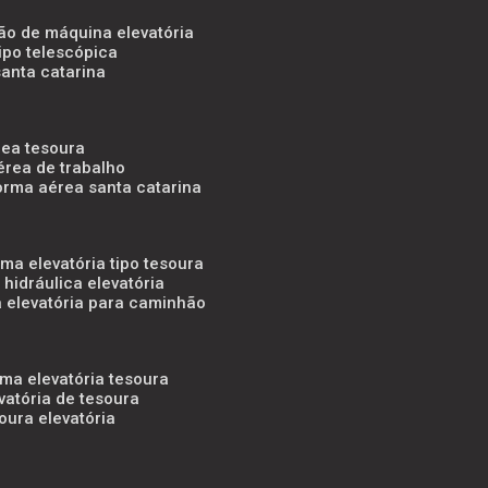
ão de máquina elevatória
tipo telescópica
santa catarina
rea tesoura
érea de trabalho
forma aérea santa catarina
rma elevatória tipo tesoura
 hidráulica elevatória
a elevatória para caminhão
rma elevatória tesoura
evatória de tesoura
oura elevatória