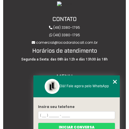
CONTATO
(48) 3380-1795
(48) 3380-1795
comercial@locadoralocall.com.br
Horários de atendimento
Segunda a Sexta: das 08h às 12h e dàs 13h30 às 18h
MENU
HOME
Olá! Fale agora pelo WhatsApp
SOBRE NÓS
PLATAFORMAS AÉREAS
BLOG
SERVIÇOS
Insira seu telefone
SEMINOVOS
CONTATO
CATEGORIAS
TRABALHE CONOSCO
INICIAR CONVERSA